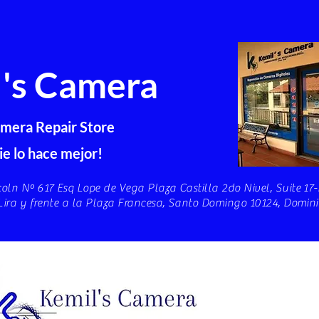
's Camera
mera Repair Store
e lo hace mejor!
ln Nº 617 Esq Lope de Vega Plaza Castilla 2do Nivel, Suite 17-
Lira y frente a la Plaza Francesa, Santo Domingo 10124, Domin